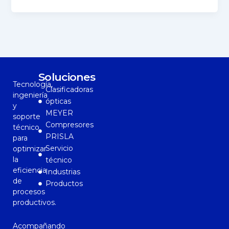
Soluciones
Tecnología,
Clasificadoras
ingeniería
ópticas
y
MEYER
soporte
Compresores
técnico
PRISLA
para
Servicio
optimizar
la
técnico
eficiencia
Industrias
de
Productos
procesos
productivos.
Acompañando